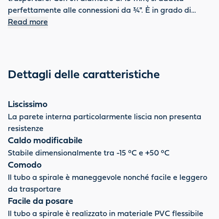
perfettamente alle connessioni da ¾". È in grado di
resistere molto bene agli influssi ambientali perché può
Read more
resistere a temperature da -15 a +50 °C e mantiene la
sua efficienza anche in caso di gelo e forti radiazioni UV.
La parete interna, molto liscia, garantisce un flusso
privo di resistenza. Si garantisce che il prodotto è privo
Dettagli delle caratteristiche
di metalli pesanti, non inquina la flora e la fauna
dell'acqua. Adatto per una pressione di esercizio di 1 bar.
Qualità top OASE: avrete una garanzia di 2 anni.
Liscissimo
La parete interna particolarmente liscia non presenta
resistenze
Caldo modificabile
Stabile dimensionalmente tra -15 °C e +50 °C
Comodo
Il tubo a spirale è maneggevole nonché facile e leggero
da trasportare
Facile da posare
Il tubo a spirale è realizzato in materiale PVC flessibile