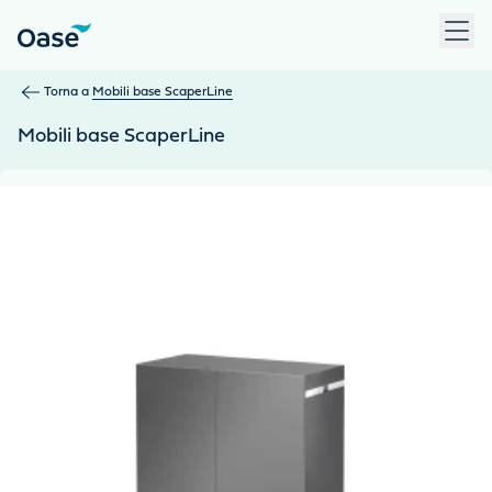
Usa Tab per navigare tra le voci di menu. Premi Invio, Spazio 
Torna a
Mobili base ScaperLine
Mobili base ScaperLine