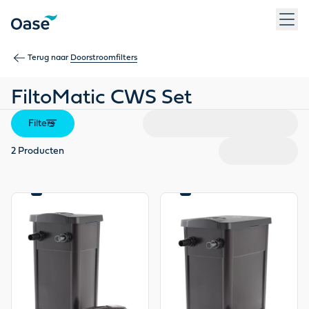
Gebruik Tab om tussen menu-items te navigeren. Druk op Ent
Terug naar
Doorstroomfilters
FiltoMatic CWS Set
Filters
2
Producten
CLEAR
CLEAR
WATER
WATER
GUARANTEE
GUARANTEE
View product
View product