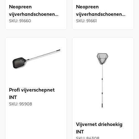
Neopreen
Neopreen
vijverhandschoenen
vijverhandschoenen
SKU
:
91660
SKU
:
91661
maat XL/10 INT
maat XXL/11 INT
View product
View product
Profi vijverschepnet
INT
SKU
:
95908
Vijvernet driehoekig
INT
SKU
:
84308