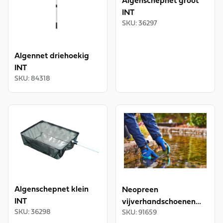
Algenschepnet groot
INT
SKU
:
36297
Algennet driehoekig
INT
SKU
:
84318
View product
View product
Algenschepnet klein
Neopreen
INT
vijverhandschoenen
SKU
:
36298
SKU
:
91659
maat L/9 INT