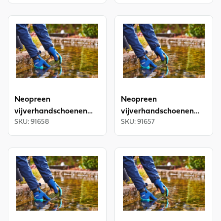
View product
View product
Neopreen
Neopreen
vijverhandschoenen
vijverhandschoenen
SKU
:
91658
SKU
:
91657
maat M/8 INT
maat S/7 INT
View product
View product