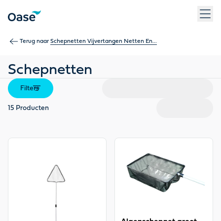
Gebruik Tab om tussen menu-items te navigeren. Druk op Ent
Terug naar
Schepnetten Vijvertangen Netten En...
Schepnetten
Filters
15
Producten
View product
View product