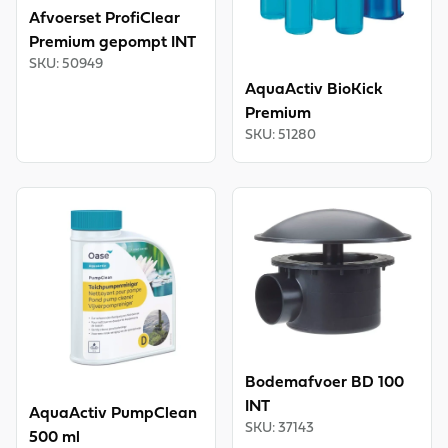
Afvoerset ProfiClear
Premium gepompt INT
SKU
:
50949
AquaActiv BioKick
Premium
SKU
:
51280
View product
View product
Bodemafvoer BD 100
INT
AquaActiv PumpClean
SKU
:
37143
500 ml