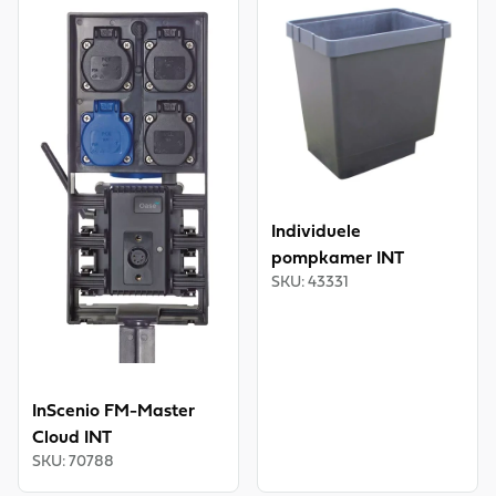
Individuele
pompkamer INT
SKU
:
43331
InScenio FM-Master
Cloud INT
SKU
:
70788
OASE