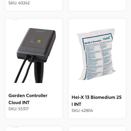
SKU
:
40242
OASE
CONTROL
View product
View product
Garden Controller
Hel-X 13 Biomedium 25
Cloud INT
l INT
SKU
:
55317
SKU
:
42904
OASE
CONTROL
View product
View product