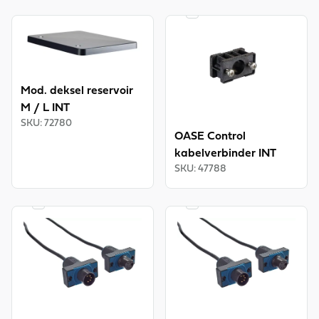
CONTROL
View product
View product
Mod. deksel reservoir
M / L INT
SKU
:
72780
OASE Control
kabelverbinder INT
SKU
:
47788
OASE
OASE
CONTROL
CONTROL
View product
View product