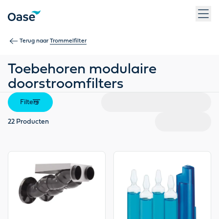
Gebruik Tab om tussen menu-items te navigeren. Druk op Ent
Terug naar
Trommelfilter
Toebehoren modulaire
doorstroomfilters
Filters
22
Producten
View product
View product