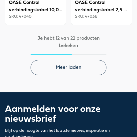
OASE Control
OASE Control
verbindingskabel 10,0
verbindingskabel 2,5 m
SKU
:
47040
SKU
:
47038
m INT
INT
Je hebt 12 van 22 producten
bekeken
Meer laden
Aanmelden voor onze
nieuwsbrief
Blijf op de hoogte van het laatste nieuws, inspiratie en
aanbiedingen.