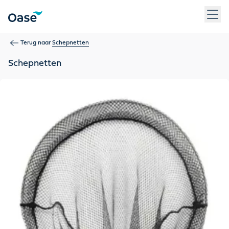
Gebruik Tab om tussen menu-items te navigeren. Druk op Ent
Terug naar
Schepnetten
Schepnetten