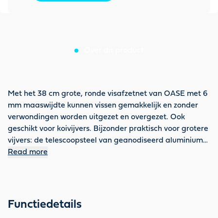
Over dit product
Met het 38 cm grote, ronde visafzetnet van OASE met 6
mm maaswijdte kunnen vissen gemakkelijk en zonder
verwondingen worden uitgezet en overgezet. Ook
geschikt voor koivijvers. Bijzonder praktisch voor grotere
vijvers: de telescoopsteel van geanodiseerd aluminium
kan van 113 cm tot 180 cm worden uitgeschoven.
Read more
Functiedetails