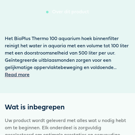
Over dit product
Het BioPlus Thermo 100 aquarium hoek binnenfilter
reinigt het water in aquaria met een volume tot 100 liter
met een doorstroomsnelheid van 500 liter per uur.
Geïntegreerde uitblaasmonden zorgen voor een
gelijkmatige oppervlaktebeweging en voldoende
zuurstofverrijking. Tegelijkertijd voorkomen ze de
Read more
vorming van biofilm. De pomp werkt zeer stil en is zeer
energiezuinig met een stroomverbruik van 6 watt. Hij
heeft een compacte filtereenheid die gemakkelijk kan
worden verwijderd om schoon te maken, terwijl de
Wat is inbegrepen
pompeenheid op zijn plaats blijft. Het grote volume van
de filtersponzen zorgt voor een effectieve mechanische
Uw product wordt geleverd met alles wat u nodig hebt
filtratie. Het filter kan eenvoudig in de hoek van het
om te beginnen. Elk onderdeel is zorgvuldig
aquarium worden bevestigd met behulp van