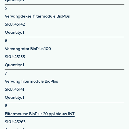
1
5
Vervangdeksel filtermodule BioPlus
45142
1
6
Vervangrotor BioPlus 100
45133
1
7
Vervang filtermodule BioPlus
45141
1
8
Filtermousse BioPlus 20 ppi blauw INT
45263