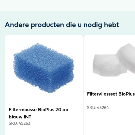
Andere producten die u nodig hebt
View product
View product
Filtervliessset BioPlus
SKU
:
45264
Filtermousse BioPlus 20 ppi
blauw INT
SKU
:
45263