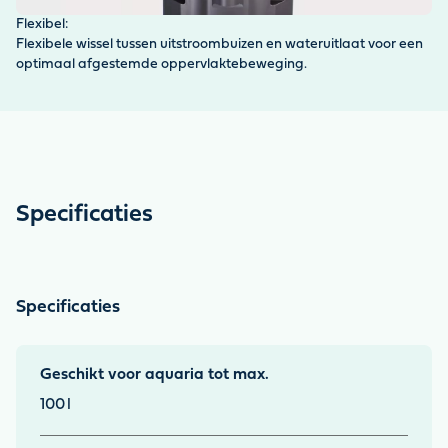
Flexibel:
Fi
Flexibele wissel tussen uitstroombuizen en wateruitlaat voor een
Fi
optimaal afgestemde oppervlaktebeweging.
ba
Specificaties
Specificaties
Geschikt voor aquaria tot max.
100
l