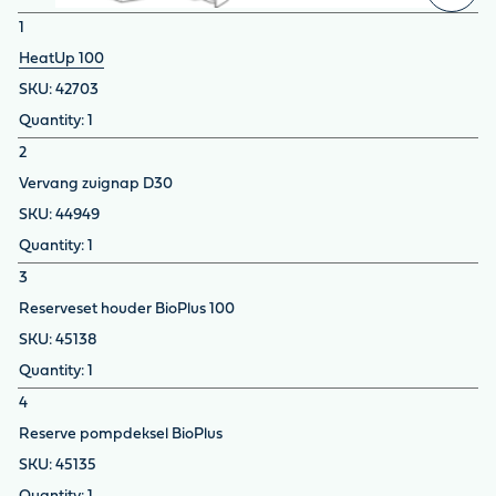
1
HeatUp 100
42703
1
2
Vervang zuignap D30
44949
1
3
Reserveset houder BioPlus 100
45138
1
4
Reserve pompdeksel BioPlus
45135