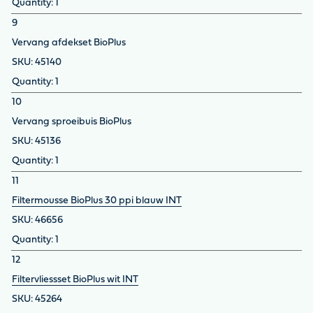
1
9
Vervang afdekset BioPlus
45140
1
10
Vervang sproeibuis BioPlus
45136
1
11
Filtermousse BioPlus 30 ppi blauw INT
46656
1
12
Filtervliessset BioPlus wit INT
45264