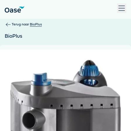
Gebruik Tab om tussen menu-items te navigeren. Druk op Ent
Terug naar
BioPlus
BioPlus