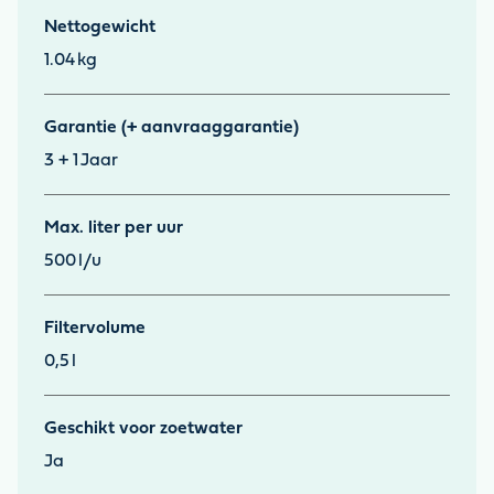
Nettogewicht
1.04
kg
Garantie (+ aanvraaggarantie)
3 + 1
Jaar
Max. liter per uur
500
l/u
Filtervolume
0,5
l
Geschikt voor zoetwater
Ja