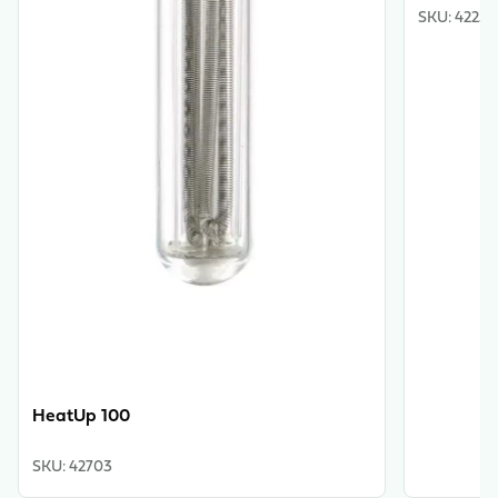
SKU
:
42234
HeatUp 100
SKU
:
42703