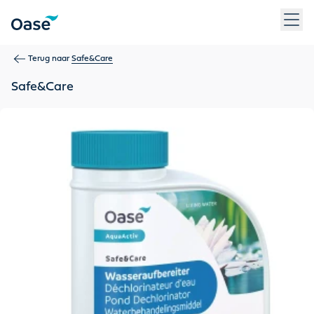
Gebruik Tab om tussen menu-items te navigeren. Druk op Ent
Terug naar
Safe&Care
Safe&Care