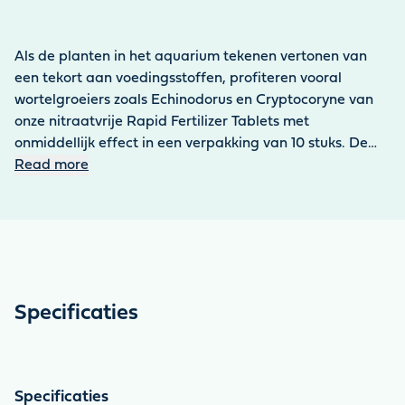
Als de planten in het aquarium tekenen vertonen van
een tekort aan voedingsstoffen, profiteren vooral
wortelgroeiers zoals Echinodorus en Cryptocoryne van
onze nitraatvrije Rapid Fertilizer Tablets met
onmiddellijk effect in een verpakking van 10 stuks. De
bemestingstabletten worden dicht bij het wortelsysteem
Read more
in het substraat geplaatst, zodat het
voedingsstoffencomplex direct daar terechtkomt waar
de waterplanten het nodig hebben voor optimale
opname en toevoer. De planten worden zichtbaar en
snel weer weelderig groen. Met de Super Booster
tabletten kan de plant zijn tekort aan voedingsstoffen
Specificaties
snel compenseren en weer gezond worden.
Specificaties