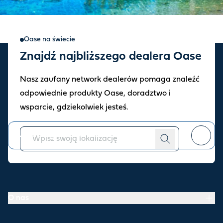
Oase na świecie
Znajdź najbliższego dealera Oase
Zapisz się do naszego
Nasz zaufany network dealerów pomaga znaleźć
newslettera
odpowiednie produkty Oase, doradztwo i
Bądź na bieżąco z najnowszymi informacjami i ofertami naszego
wsparcie, gdziekolwiek jesteś.
sklepu.
Można
zrezygnować z subskrypcji
w dowolnym momencie.
O nas