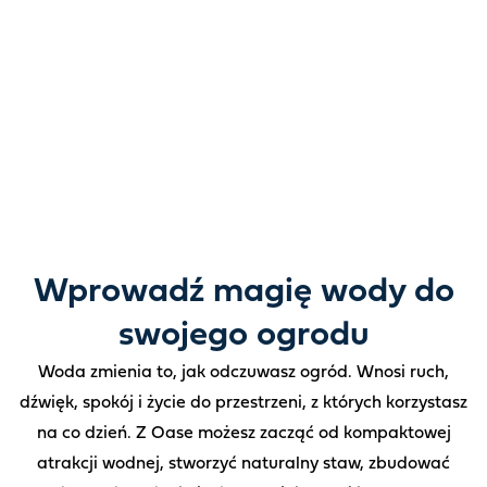
Unlock possibility.
Od ogrodowych stawów i atrakcji wodnych po pompy,
filtry, oświetlenie i pielęgnację – wszystko, czego
potrzebujesz, aby tchnąć wodę w życie na zewnątrz.
Wprowadź magię wody do
swojego ogrodu
Woda zmienia to, jak odczuwasz ogród. Wnosi ruch,
dźwięk, spokój i życie do przestrzeni, z których korzystasz
na co dzień. Z Oase możesz zacząć od kompaktowej
atrakcji wodnej, stworzyć naturalny staw, zbudować