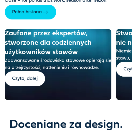
Oase – for ponds that work, season after sezon.
Pełna historia
Zaufane przez ekspertów,
Stwo
stworzone dla codziennych
nie n
użytkowników stawów
Niemiec
stawu, 
Zaawansowane środowiska stawowe opierają się
na przejrzystości, natlenieniu i równowadze.
Czy
Czytaj dalej
Doceniane za design.