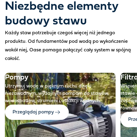
Niezbędne elementy
budowy stawu
Każdy staw potrzebuje czegoś więcej niż jednego
produktu. Od fundamentów pod wodą po wykończenie
wokół niej, Oase pomaga połączyć cały system w spójną
Przed
całość.
Pompy
Filtr
Utrzymuj wodę w pięknym ruchu dzięki
Wspiera
niezawodnym, wydajnym pompom do stawów,
stawie 
wodospadów, strumieni i atrakcji wodnych.
zaproj
równow
Przeglądaj pompy
Prz