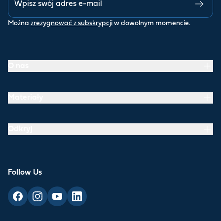
Można
zrezygnować z subskrypcji
w dowolnym momencie.
O nas
Materiały
Odkryj
Follow Us