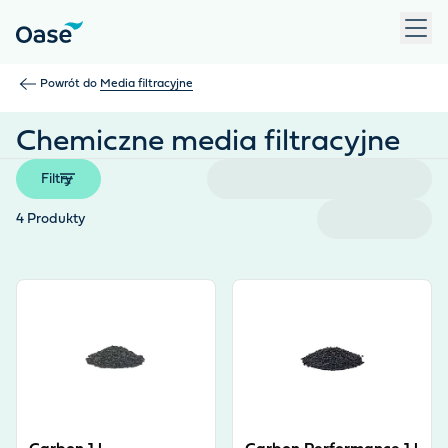
Użyj klawisza Tab, aby przechodzić między pozycjami menu. N
Powrót do
Media filtracyjne
Chemiczne media filtracyjne
Filtry
4
Produkty
View product
View product