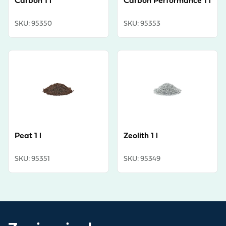
Carbon 1 l
Carbon Performance 1 l
SKU
:
95350
SKU
:
95353
View product
View product
Peat 1 l
Zeolith 1 l
SKU
:
95351
SKU
:
95349