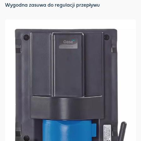
Wygodna zasuwa do regulacji przepływu
Oc
Gn
ek