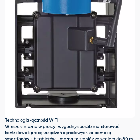
Technologia łączności WiFi
Wreszcie można w prosty i wygodny sposób monitorować i
kontrolować pracę urządzeń ogrodowych za pomocą
smartfonów lub tabletów. I można to zrobić z zasięgiem do 80 m