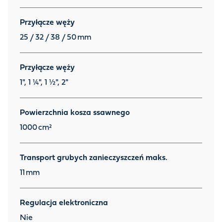
Przyłącze węży
25 / 32 / 38 / 50
mm
Przyłącze węży
1", 1 ¼", 1 ½", 2"
Powierzchnia kosza ssawnego
1000
cm²
Transport grubych zanieczyszczeń maks.
11
mm
Regulacja elektroniczna
Nie