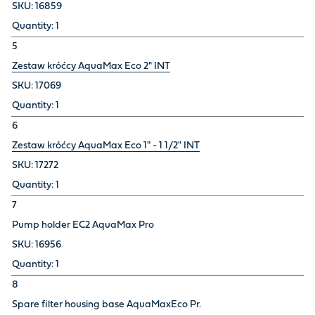
16859
1
5
Zestaw króćcy AquaMax Eco 2" INT
17069
1
6
Zestaw króćcy AquaMax Eco 1" - 1 1/2" INT
17272
1
7
Pump holder EC2 AquaMax Pro
16956
1
8
Spare filter housing base AquaMaxEco Pr.