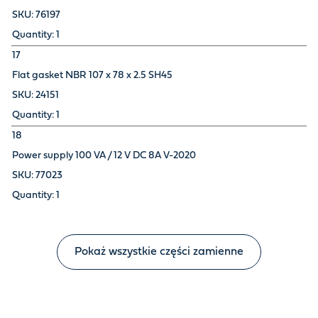
76197
1
17
Flat gasket NBR 107 x 78 x 2.5 SH45
24151
1
18
Power supply 100 VA / 12 V DC 8A V-2020
77023
1
Pokaż wszystkie części zamienne