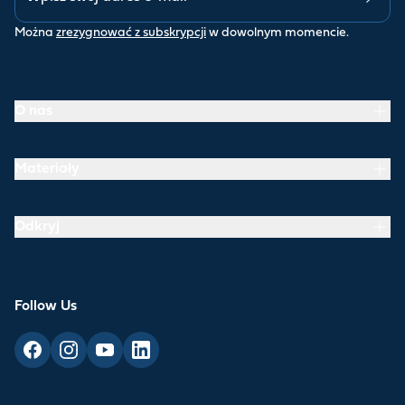
Można
zrezygnować z subskrypcji
w dowolnym momencie.
O nas
Materiały
Odkryj
Follow Us