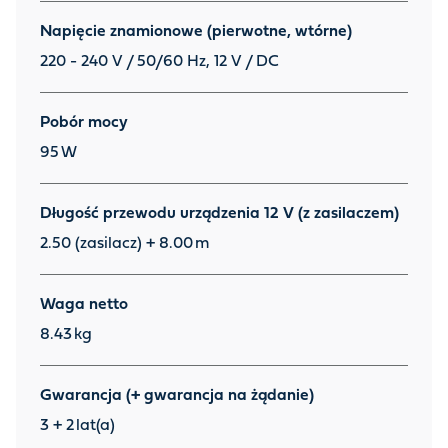
Napięcie znamionowe (pierwotne, wtórne)
220 - 240 V / 50/60 Hz, 12 V / DC
Pobór mocy
95
W
Długość przewodu urządzenia 12 V (z zasilaczem)
2.50 (zasilacz) + 8.00
m
Waga netto
8.43
kg
Gwarancja (+ gwarancja na żądanie)
3 + 2
lat(a)