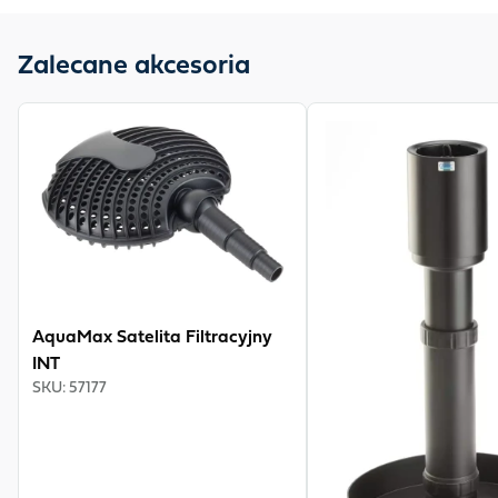
Zalecane akcesoria
View product
View product
AquaMax Satelita Filtracyjny
INT
SKU
:
57177