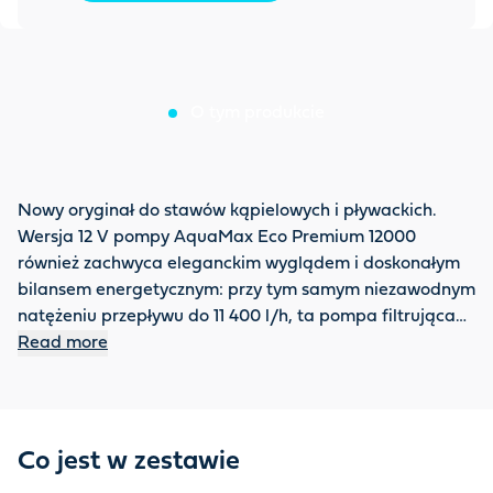
O tym produkcie
Nowy oryginał do stawów kąpielowych i pływackich.
Wersja 12 V pompy AquaMax Eco Premium 12000
również zachwyca eleganckim wyglądem i doskonałym
bilansem energetycznym: przy tym samym niezawodnym
natężeniu przepływu do 11 400 l/h, ta pompa filtrująca
oszczędza teraz jeszcze więcej energii elektrycznej przy
Read more
zużyciu zaledwie 90 watów. Dodatkowa opcja
podłączenia opcjonalnych akcesoriów filtracyjnych do
drugiego, opatentowanego wlotu jest szczególnie
skuteczna. Umożliwia to usuwanie cząstek
Co jest w zestawie
zanieczyszczeń o wielkości do 11 mm nie tylko z dna