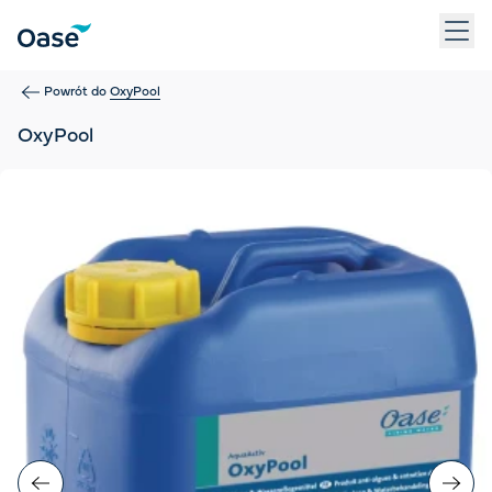
Użyj klawisza Tab, aby przechodzić między pozycjami menu. N
Powrót do
OxyPool
OxyPool