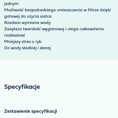
węglanową wody i ma stabilizujący wpływ na wartość
jednym
pH. Idealnie sprawdza się w połączeniu z aktywnymi
Możliwość bezpośredniego umieszczenia w filtrze dzięki
denitryfikatorami zawartymi w produkcie BoostMix
gotowej do użycia siatce
Clear Water Bacteria.
Rzadsza wymiana wody
Zwiększa twardość węglanową i ulega całkowitemu
rozkładowi
Mniejszy stres u ryb
Do wody słodkiej i słonej
Specyfikacje
Zestawienie specyfikacji