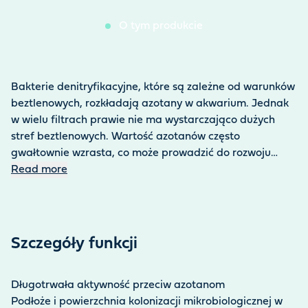
O tym produkcie
Bakterie denitryfikacyjne, które są zależne od warunków
beztlenowych, rozkładają azotany w akwarium. Jednak
w wielu filtrach prawie nie ma wystarczająco dużych
stref beztlenowych. Wartość azotanów często
gwałtownie wzrasta, co może prowadzić do rozwoju
glonów i negatywnie wpływać na mieszkańców
Read more
akwarium. Nitrate Remover Pellets o zawartości 120 g
oferuje naturalne rozwiązanie: medium filtracyjne
promuje tworzenie biofilmów z wystarczająco dużymi
strefami beztlenowymi. 100 g Nitrate Remover rozkłada
Szczegóły funkcji
do 30 g azotanów, a także poprawia jakość wody w
dłuższej perspektywie. Oznacza to, że należy wymieniać
mniej wody, co z kolei zmniejsza stres mieszkańców
Długotrwała aktywność przeciw azotanom
akwarium. Nitrate Remover Pellets zwiększa twardość
Podłoże i powierzchnia kolonizacji mikrobiologicznej w