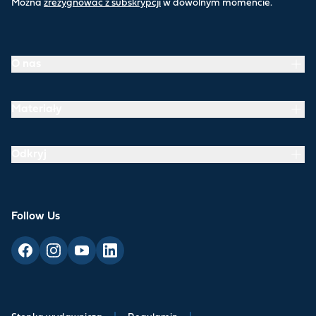
Można
zrezygnować z subskrypcji
w dowolnym momencie.
O nas
Materiały
Odkryj
Follow Us