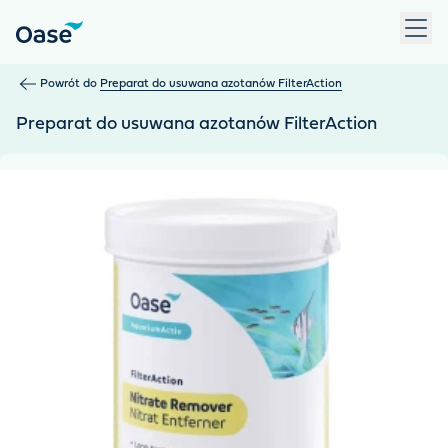
Użyj klawisza Tab, aby przechodzić między pozycjami menu. N
Powrót do
Preparat do usuwana azotanów FilterAction
Preparat do usuwana azotanów FilterAction