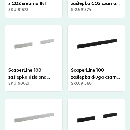
z CO2 srebrna INT
zaślepka CO2 czarna
SKU
:
91573
SKU
:
91574
INT
View product
View product
ScaperLine 100
ScaperLine 100
zaślepka dzielona
zaślepka długa czarna
SKU
:
90021
SKU
:
91560
srebrna INT
INT
View product
View product