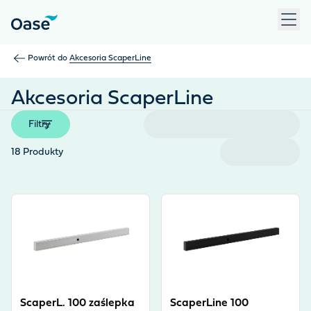
Użyj klawisza Tab, aby przechodzić między pozycjami menu. N
Powrót do
Akcesoria ScaperLine
Akcesoria ScaperLine
Filtry
18
Produkty
View product
View product
ScaperL. 100 zaślepka
ScaperLine 100