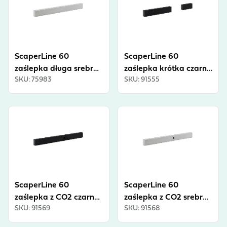
ScaperLine 60
ScaperLine 60
zaślepka długa srebrna
zaślepka krótka czarna
SKU
:
75983
SKU
:
91555
INT
INT
View product
View product
ScaperLine 60
ScaperLine 60
zaślepka z CO2 czarna
zaślepka z CO2 srebrna
SKU
:
91569
SKU
:
91568
INT
INT