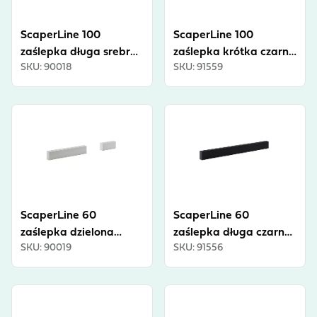
ScaperLine 100
ScaperLine 100
zaślepka długa srebrna
zaślepka krótka czarna
SKU
:
90018
SKU
:
91559
INT
INT
View product
View product
ScaperLine 60
ScaperLine 60
zaślepka dzielona
zaślepka długa czarna
SKU
:
90019
SKU
:
91556
srebrna INT
INT
View product
View product