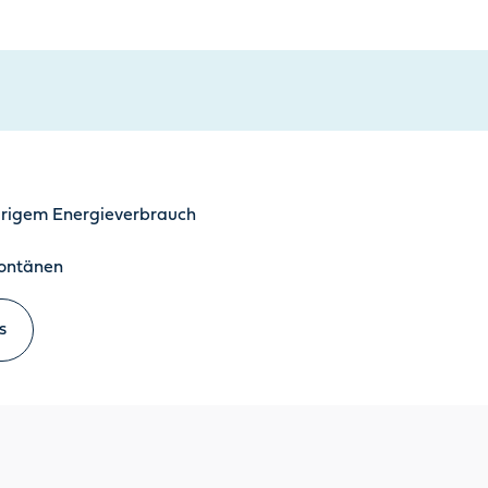
edrigem Energieverbrauch
ontänen
s