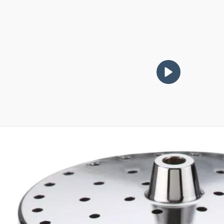
oduct