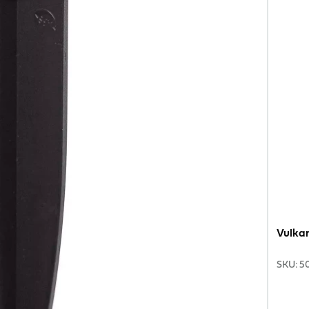
Vulkan
SKU
:
5