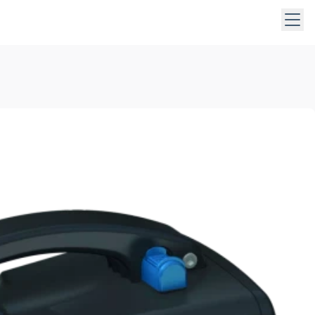
taste, die Leertaste oder die Pfeiltaste nach unten, um Unt