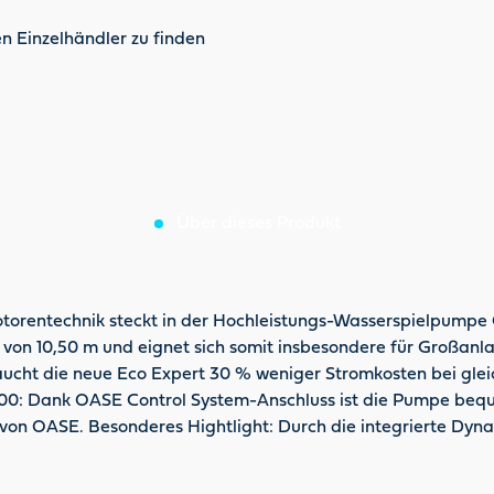
n Einzelhändler zu finden
Über dieses Produkt
e Motorentechnik steckt in der Hochleistungs-Wasserspielpump
von 10,50 m und eignet sich somit insbesondere für Großanlag
aucht die neue Eco Expert 30 % weniger Stromkosten bei gle
36000: Dank OASE Control System-Anschluss ist die Pumpe b
von OASE. Besonderes Hightlight: Durch die integrierte Dyn
r Frostschutz bis –20 °C, Garantie 3 Jahre plus 2 Jahre Anfo