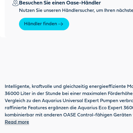
Besuchen Sie einen Oase-Händler
Nutzen Sie unseren Händlersucher, um Ihren nächste
Händler finden
Intelligente, kraftvolle und gleichzeitig energieeffizient
36000 Liter in der Stunde bei einer maximalen Förderhöhe 
Vergleich zu den Aquarius Universal Expert Pumpen verbr
raffinierte Features ergänzen die Aquarius Eco Expert 
kombinierbar mit anderen OASE Control-fähigen Geräten 
Gartenstuhl aus unterschiedliche Wasserbilder. Patentierte
Read more