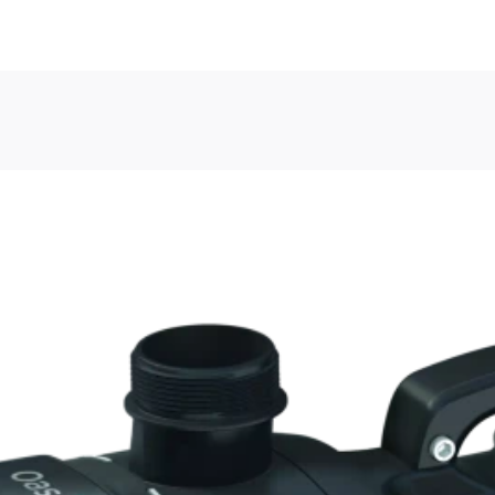
u navigieren. Drücken Sie bei Menüschaltflächen die Eingabe