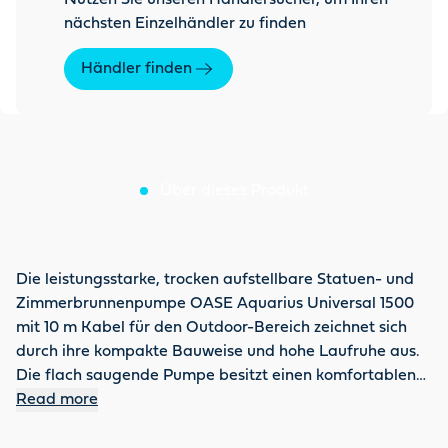
nächsten Einzelhändler zu finden
Händler finden
Über dieses Produkt
Die leistungsstarke, trocken aufstellbare Statuen- und
Zimmerbrunnenpumpe OASE Aquarius Universal 1500
mit 10 m Kabel für den Outdoor-Bereich zeichnet sich
durch ihre kompakte Bauweise und hohe Laufruhe aus.
Die flach saugende Pumpe besitzt einen komfortablen
Saug- und Regulierungsstutzen zum individuellen
Read more
Einstellen der Durchflussmenge bis max. 1500 l/h. Die
Förderhöhe beträgt max. 1,8 m Wassersäule. Die