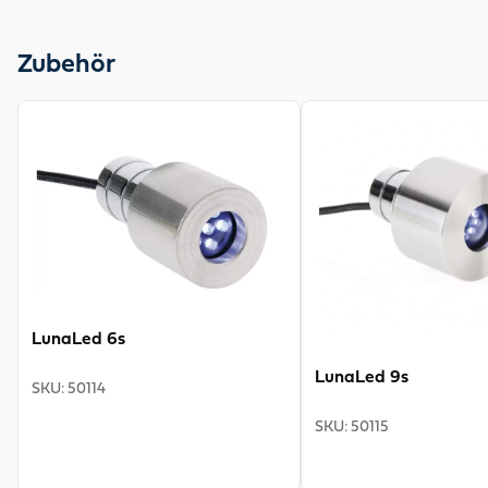
Aquarius Universal 1500 verfügt über einen
Gewindeabgang mit Universal-Stufenschlauchtülle für
Zubehör
bis zu 25 mm (1")-Schlauchanschluss, Garantie 3 Jahre
plus 2 Jahre Anforderungsgarantie.
View product
View product
LunaLed 6s
LunaLed 9s
SKU
:
50114
SKU
:
50115