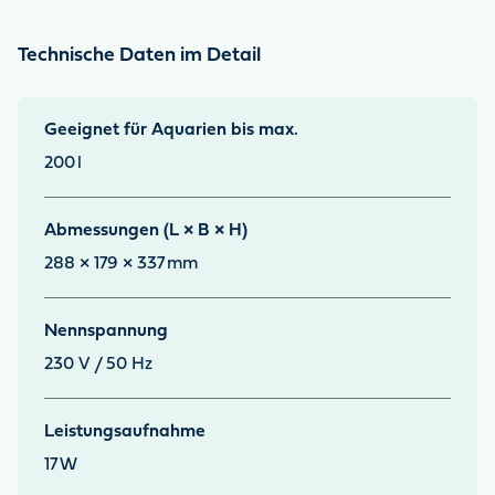
Technische Daten im Detail
Geeignet für Aquarien bis max.
200
l
Abmessungen (L × B × H)
288 × 179 × 337
mm
Nennspannung
230 V / 50 Hz
Leistungsaufnahme
17
W