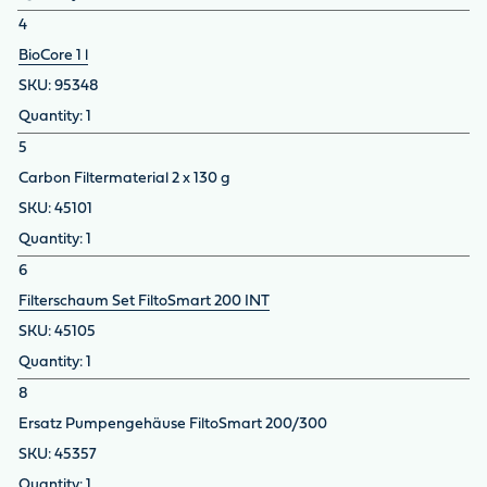
4
BioCore 1 l
95348
1
5
Carbon Filtermaterial 2 x 130 g
45101
1
6
Filterschaum Set FiltoSmart 200 INT
45105
1
8
Ersatz Pumpengehäuse FiltoSmart 200/300
45357
1