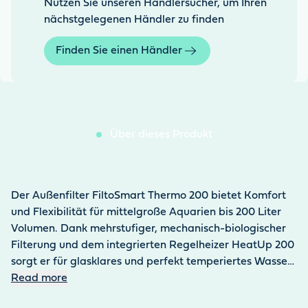
Nutzen Sie unseren Händlersucher, um Ihren
nächstgelegenen Händler zu finden
Finden Sie einen Händler
Über dieses Produkt
Der Außenfilter FiltoSmart Thermo 200 bietet Komfort
und Flexibilität für mittelgroße Aquarien bis 200 Liter
Volumen. Dank mehrstufiger, mechanisch-biologischer
Filterung und dem integrierten Regelheizer HeatUp 200
sorgt er für glasklares und perfekt temperiertes Wasser.
Die Wasserdurchflussmenge kann bei einer
Read more
Leistungsaufnahme von 17 Watt individuell reguliert