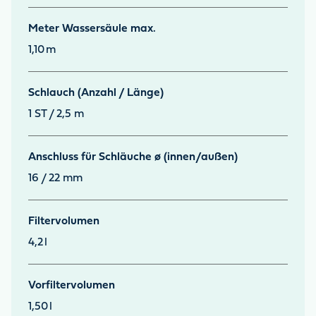
Meter Wassersäule max.
1,10
m
Schlauch (Anzahl / Länge)
1 ST / 2,5 m
Anschluss für Schläuche ø (innen/außen)
16 / 22 mm
Filtervolumen
4,2
l
Vorfiltervolumen
1,50
l