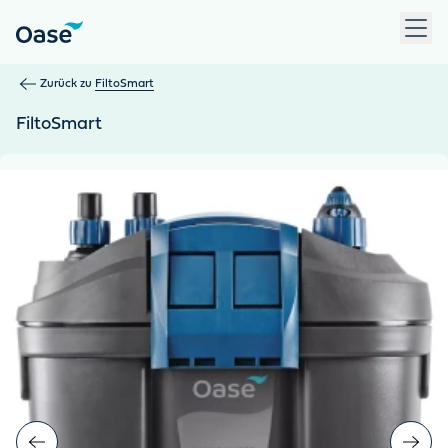
Verwenden Sie die Tabulatortaste, um zwischen Menüpunkten z
Zurück zu
FiltoSmart
FiltoSmart