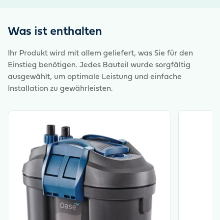
werden bis auf maximal 800 l/h. Dank EasyClick-
Öffnungsmechanismus ist der Filter einfach zu öffnen.
Die Absperrautomatik verhindert außerdem einen
Was ist enthalten
unerwünschten Wasseraustritt bei der Filterreinigung.
Der FiltoSmart Thermo 200 wird als Komplettset mit
Ihr Produkt wird mit allem geliefert, was Sie für den
Filtermedien, Schläuchen, Adapter, Ansaug- und
Einstieg benötigen. Jedes Bauteil wurde sorgfältig
Ausströmerrohr und Wasserdiffusor geliefert und kann
ausgewählt, um optimale Leistung und einfache
sofort in Betrieb genommen werden.
Installation zu gewährleisten.
View product
View produ