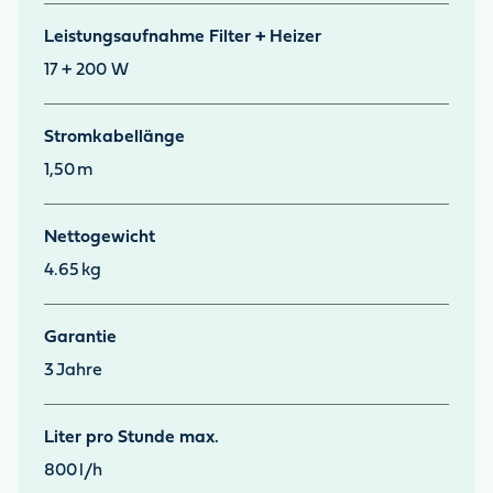
Leistungsaufnahme Filter + Heizer
17 + 200 W
Stromkabellänge
1,50
m
Nettogewicht
4.65
kg
Garantie
3
Jahre
Liter pro Stunde max.
800
l/h