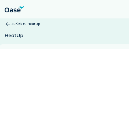
Verwenden Sie die Tabulatortaste, um zwischen Menüpunkten z
Zurück zu
HeatUp
HeatUp