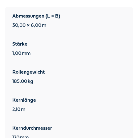
Abmessungen (L × B)
30,00 × 6,00
m
Stärke
1,00
mm
Rollengewicht
185,00
kg
Kernlänge
2,10
m
Kerndurchmesser
120
mm