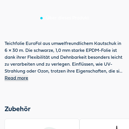
Über dieses Produkt
Teichfolie EuroFol aus umwelfreundlichem Kautschuk in
6 × 30 m. Die schwarze, 1,0 mm starke EPDM-Folie ist
dank ihrer Flexibilität und Dehnbarkeit besonders leicht
zu verarbeiten und zu verlegen. Einflüssen, wie UV-
Strahlung oder Ozon, trotzen ihre Eigenschaften, die sie
außergewöhnlich langlebig machen. Für die Fisch- und
Read more
Pflanzenwelt ist sie nach WrC bestens geeignet. Wir
empfehlen zusätzlich das OASE Teichvlies als Schutz der
Teichfolie vor Steinen oder Geröll. Vertrauen Sie auf
OASE Qualität, denn Sie erhalten eine Garantie von 20
Zubehör
Jahren.
View product
View product