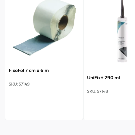
FixoFol 7 cm x 6 m
UniFix+ 290 ml
SKU
:
57149
SKU
:
57148