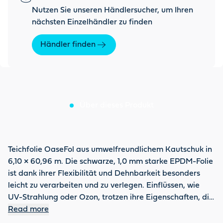
Nutzen Sie unseren Händlersucher, um Ihren
nächsten Einzelhändler zu finden
Händler finden
Über dieses Produkt
Teichfolie OaseFol aus umwelfreundlichem Kautschuk in
6,10 × 60,96 m. Die schwarze, 1,0 mm starke EPDM-Folie
ist dank ihrer Flexibilität und Dehnbarkeit besonders
leicht zu verarbeiten und zu verlegen. Einflüssen, wie
UV-Strahlung oder Ozon, trotzen ihre Eigenschaften, die
sie außergewöhnlich langlebig machen. Für die Fisch-
Read more
und Pflanzenwelt ist sie nach WrC bestens geeignet. Zur