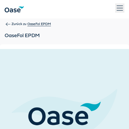
Verwenden Sie die Tabulatortaste, um zwischen Menüpunkten z
Zurück zu
OaseFol EPDM
OaseFol EPDM