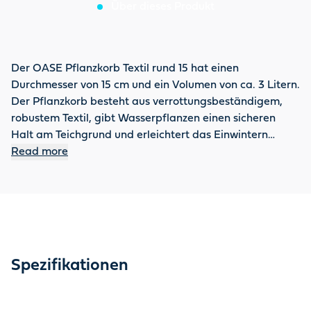
Über dieses Produkt
Der OASE Pflanzkorb Textil rund 15 hat einen
Durchmesser von 15 cm und ein Volumen von ca. 3 Litern.
Der Pflanzkorb besteht aus verrottungsbeständigem,
robustem Textil, gibt Wasserpflanzen einen sicheren
Halt am Teichgrund und erleichtert das Einwintern
frostgefährdeter Pflanzen. Durch das Textil gelangt
Read more
kaum Pflanzerde in das Teichwasser. Der für ein
gesundes Pflanzenwachstum notwendige Wasser- und
Nährstoffaustausch kann durch das Material
ungehindert stattfinden.
Spezifikationen