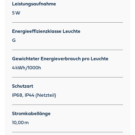
Leistungsaufnahme
5
W
Energieeffizienzklasse Leuchte
G
Gewichteter Energieverbrauch pro Leuchte
4
kWh/1000h
Schutzart
IP68, IP44 (Netzteil)
Stromkabellänge
10,00
m