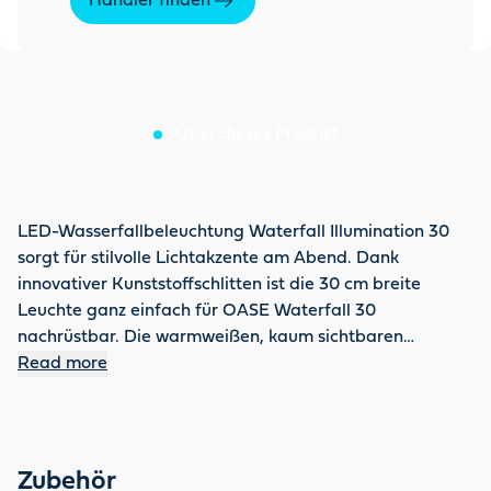
Händler finden
Über dieses Produkt
LED-Wasserfallbeleuchtung Waterfall Illumination 30
sorgt für stilvolle Lichtakzente am Abend. Dank
innovativer Kunststoffschlitten ist die 30 cm breite
Leuchte ganz einfach für OASE Waterfall 30
nachrüstbar. Die warmweißen, kaum sichtbaren
Leuchtdioden sorgen bei gerade 5 Watt für
Read more
angenehmes Licht. Im Lieferumfang enthalten sind eine
robuste 10 m Gummischlauchleitung und ein Schnurtrafo
mit sicherer 12 Volt Niedervoltspannung.
Zubehör