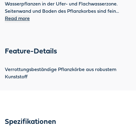
Wasserpflanzen in der Ufer- und Flachwasserzone.
Seitenwand und Boden des Pflanzkorbes sind fein
durchbrochen, so dass für gesundes Pflanzenwachstum
Read more
der notwendige Wasser- und Nährstofftausch
ungehindert stattfindet. Feinwurzeln können durch den
Pflanzkorb wachsen, nicht aber dickere Wurzeln. Das
schont die Teichfolie vor aggressivem Wurzelwachstum
Feature-Details
und erleichtert das Einwintern frostgefährdeter
Wasserpflanzen.
Verrottungsbeständige Pflanzkörbe aus robustem
Kunststoff
Spezifikationen