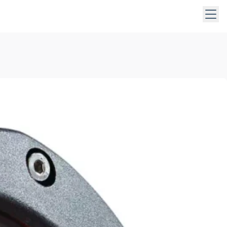
taste, die Leertaste oder die Pfeiltaste nach unten, um Unt