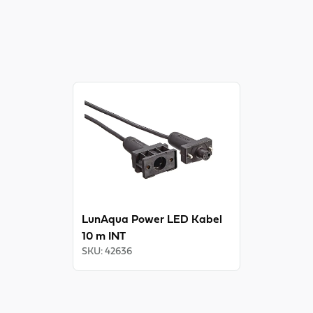
View product
LunAqua Power LED Kabel
10 m INT
SKU
:
42636