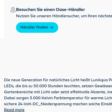
Besuchen Sie einen Oase-Händler
Nutzen Sie unseren Händlersucher, um Ihren nächste
Händler finden
Die neue Generation für natürliches Licht heißt LunAqua 
LEDs, die bis zu 50.000 Stunden leuchten, setzen Gewässer 
Gartenbereiche mit Licht oder setzt effektvolle Akzente,
Dabei sorgen 3.000 Kelvin Farbtemperatur für warme Lich
sichere 24-Volt-DC_Niederspannung machen solche Einsätze
System, das Ihnen immer die Wahl lässt: über oder unter W
Read more