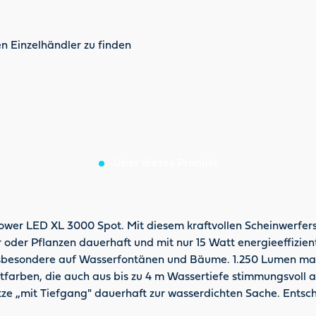
n Einzelhändler zu finden
Über dieses Produkt
Power LED XL 3000 Spot. Mit diesem kraftvollen Scheinwerfe
oder Pflanzen dauerhaft und mit nur 15 Watt energieeffizient 
 insbesondere auf Wasserfontänen und Bäume. 1.250 Lumen ma
tfarben, die auch aus bis zu 4 m Wassertiefe stimmungsvoll
 „mit Tiefgang" dauerhaft zur wasserdichten Sache. Entschei
asser montiert werden kann und mit 15° Ausstrahlwinkel Licht