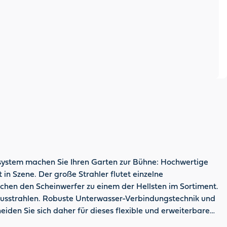
rsystem machen Sie Ihren Garten zur Bühne: Hochwertige
in Szene. Der große Strahler flutet einzelne
chen den Scheinwerfer zu einem der Hellsten im Sortiment.
 ausstrahlen. Robuste Unterwasser-Verbindungstechnik und
den Sie sich daher für dieses flexible und erweiterbare
ideen individuell umsetzt.