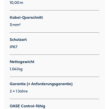
10,00
m
Kabel-Querschnitt
3
mm²
Schutzart
IP67
Nettogewicht
1.041
kg
Garantie (+ Anforderungsgarantie)
2 + 1
Jahre
OASE Control-fähig