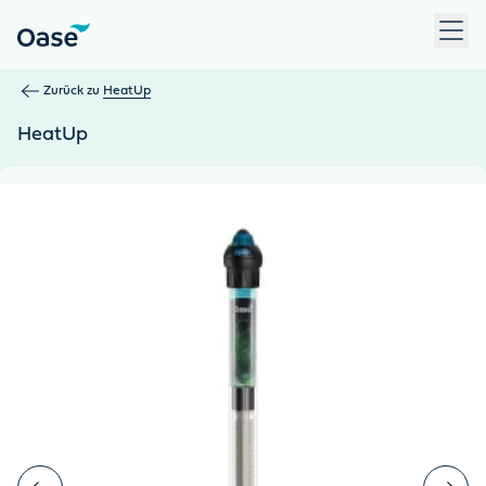
Verwenden Sie die Tabulatortaste, um zwischen Menüpunkten z
Zurück zu
HeatUp
HeatUp