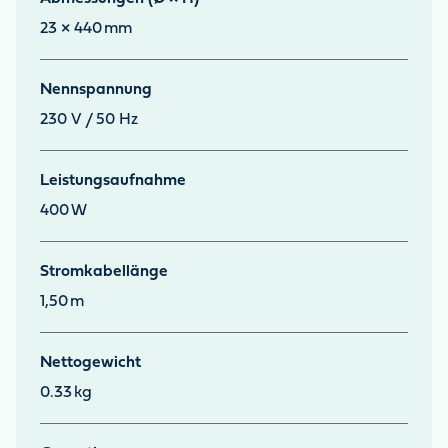
23 × 440
mm
Nennspannung
230 V / 50 Hz
Leistungsaufnahme
400
W
Stromkabellänge
1,50
m
Nettogewicht
0.33
kg