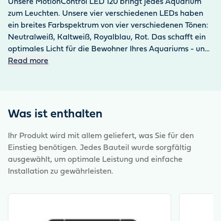
Unsere MotionControl LED 120 bringt jedes Aquarium
zum Leuchten. Unsere vier verschiedenen LEDs haben
ein breites Farbspektrum von vier verschiedenen Tönen:
Neutralweiß, Kaltweiß, Royalblau, Rot. Das schafft ein
optimales Licht für die Bewohner Ihres Aquariums - und
fördert das Wachstum der Pflanzen. Die Leuchten sind
Read more
zu 100 % wasserdicht dank des IP68-Schutzfaktors und
scheinen konstant hell mit bis zu 50.000 Stunden
Lebensdauer aufgrund der ausgefeilten Konstant-
Lichtstromtechnik. Die MotionControl LED 120 zeichnet
Was ist enthalten
sich durch eine moderne Technik und hohe
Energieeffizienz aus. Sie ist dauerhaft im Becken
Ihr Produkt wird mit allem geliefert, was Sie für den
einsetzbar und transportiert ein authentisches
Einstieg benötigen. Jedes Bauteil wurde sorgfältig
Lichtgefühl für das gesunde Gleichgewicht aller
ausgewählt, um optimale Leistung und einfache
Bewohner des Aquariums. Durch den Aquarium
Installation zu gewährleisten.
Controller per App extern steuerbar und auf die
individuellen Lichtbedürfnisse einstellbar. Sofort
View product
View produ
einsatzbereites Komplettset bestehend aus zwei
MotionControl LEDs 120 und Stromversorgung.