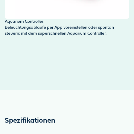
Aquarium Controller:
Li
Beleuchtungsabläufe per App voreinstellen oder spontan
Re
steuern: mit dem superschnellen Aquarium Controller.
Co
Ta
Spezifikationen