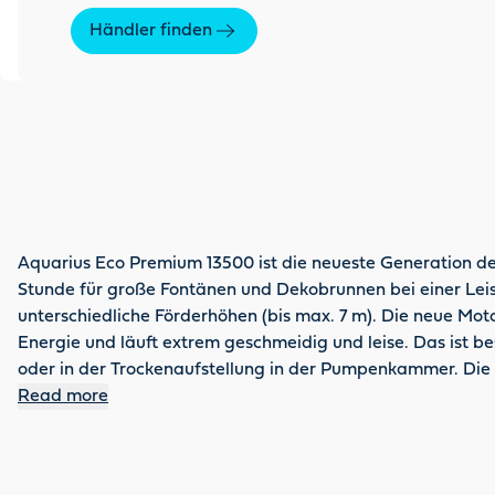
Händler finden
Aquarius Eco Premium 13500 ist die neueste Generation d
Stunde für große Fontänen und Dekobrunnen bei einer Le
unterschiedliche Förderhöhen (bis max. 7 m). Die neue Mot
Energie und läuft extrem geschmeidig und leise. Das ist be
oder in der Trockenaufstellung in der Pumpenkammer. Die 
-‍20 °C. Made in Germany, 3 plus 2 Jahre Garantie.
Read more