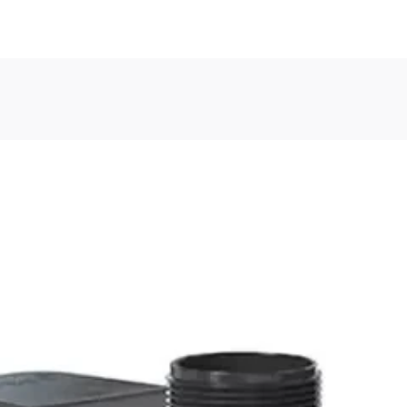
u navigieren. Drücken Sie bei Menüschaltflächen die Eingabe