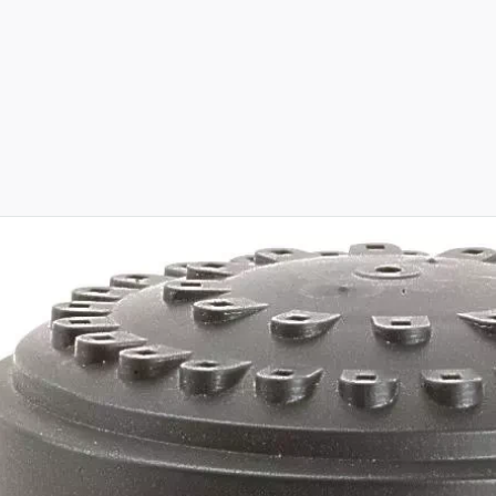
oduct