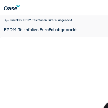
Verwenden Sie die Tabulatortaste, um zwischen Menüpunkten z
Zurück zu
EPDM-Teichfolien EuroFol abgepackt
EPDM-Teichfolien EuroFol abgepackt