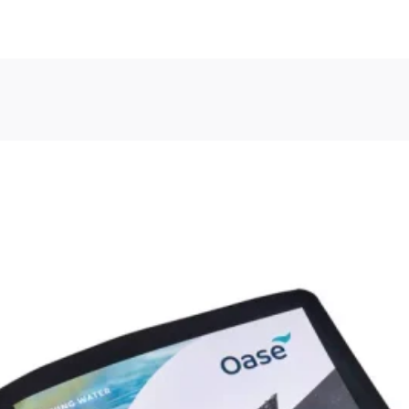
u navigieren. Drücken Sie bei Menüschaltflächen die Eingabe