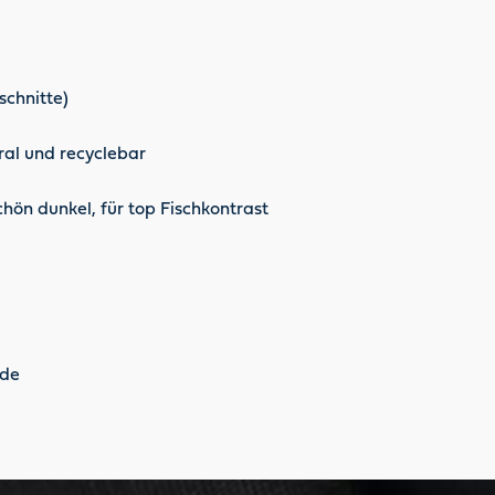
schnitte)
al und recyclebar
hön dunkel, für top Fischkontrast
nde