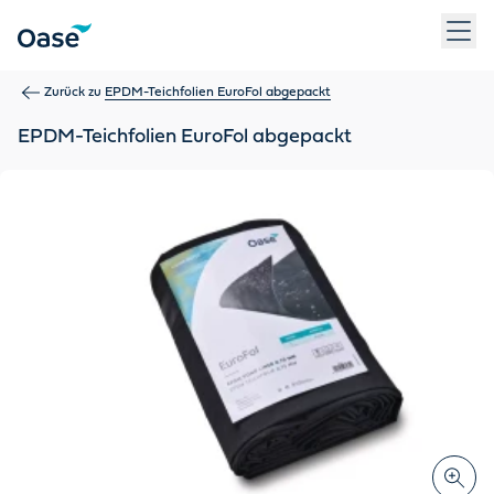
Verwenden Sie die Tabulatortaste, um zwischen Menüpunkten z
Zurück zu
EPDM-Teichfolien EuroFol abgepackt
EPDM-Teichfolien EuroFol abgepackt