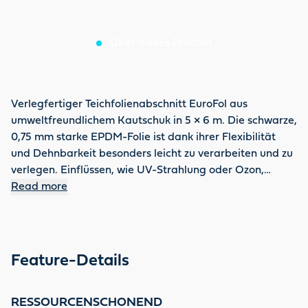
Über dieses Produkt
Verlegfertiger Teichfolienabschnitt EuroFol aus
umweltfreundlichem Kautschuk in 5 × 6 m. Die schwarze,
0,75 mm starke EPDM-Folie ist dank ihrer Flexibilität
und Dehnbarkeit besonders leicht zu verarbeiten und zu
verlegen. Einflüssen, wie UV-Strahlung oder Ozon,
trotzen ihre Eigenschaften, die sie außergewöhnlich
Read more
langlebig machen. Für die Fisch- und Pflanzenwelt ist sie
nach WrC bestens geeignet. Wir empfehlen zusätzlich
das OASE Teichvlies als Schutz der Teichfolie vor Steinen
oder Geröll. Vertrauen Sie auf OASE Qualität, denn Sie
Feature-Details
erhalten eine Garantie von 20 Jahren.
RESSOURCENSCHONEND