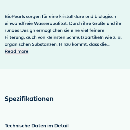
BioPearls sorgen für eine kristallklare und biologisch
einwandfreie Wasserqualität. Durch ihre Größe und ihr
rundes Design ermöglichen sie eine viel feinere
Filterung, auch von kleinsten Schmutzpartikeln wie z. B.
organischen Substanzen. Hinzu kommt, dass die
BioPearls rein natürlichen Ursprungs sind. Damit bieten
Read more
sie eine umweltschonende Alternative zu herkömmlichen
Filtermedien aus Kunststoffen. Das Material ist zudem
sehr langlebig.
Spezifikationen
Technische Daten im Detail