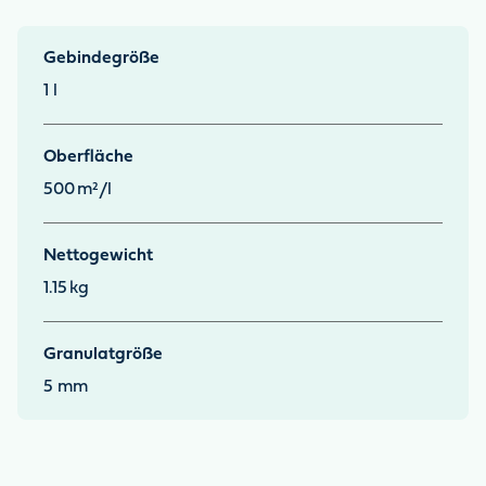
Gebindegröße
1 l
Oberfläche
500
m²/l
Nettogewicht
1.15
kg
Granulatgröße
5 mm