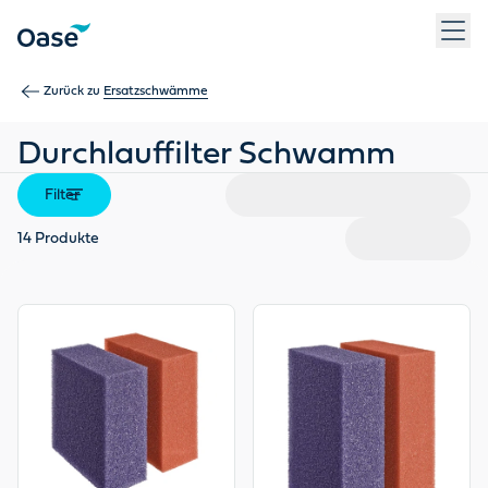
Verwenden Sie die Tabulatortaste, um zwischen Menüpunkten z
Zurück zu
Ersatzschwämme
Durchlauffilter Schwamm
Filter
14
Produkte
View product
View product