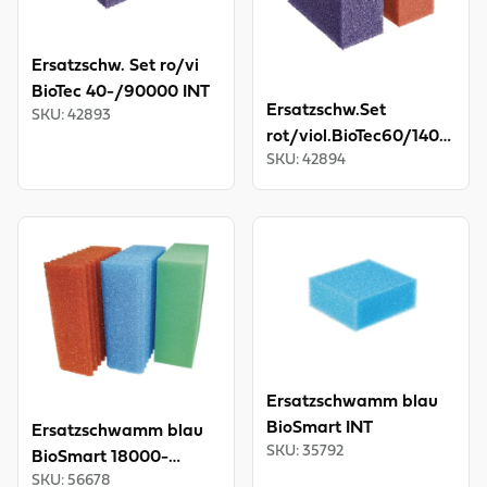
Ersatzschw. Set ro/vi
BioTec 40-/90000 INT
Ersatzschw.Set
SKU
:
42893
rot/viol.BioTec60/140/145
SKU
:
42894
INT
View product
View product
Ersatzschwamm blau
BioSmart INT
Ersatzschwamm blau
SKU
:
35792
BioSmart 18000-
SKU
:
56678
36000 INT