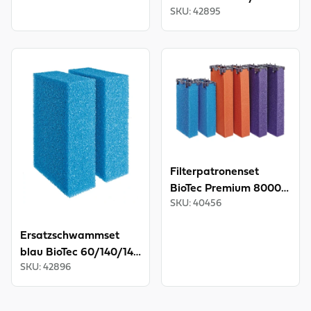
SKU
:
42895
INT
View product
View product
Filterpatronenset
BioTec Premium 80000
SKU
:
40456
INT
Ersatzschwammset
blau BioTec 60/140/145
SKU
:
42896
INT