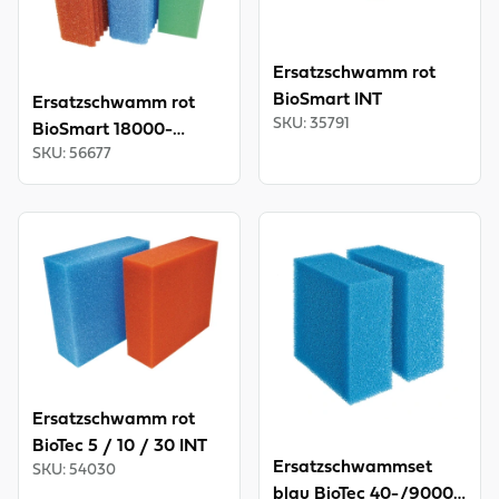
Ersatzschwamm rot
BioSmart INT
Ersatzschwamm rot
SKU
:
35791
BioSmart 18000-
SKU
:
56677
36000 INT
View product
View product
Ersatzschwamm rot
BioTec 5 / 10 / 30 INT
Ersatzschwammset
SKU
:
54030
blau BioTec 40-/90000