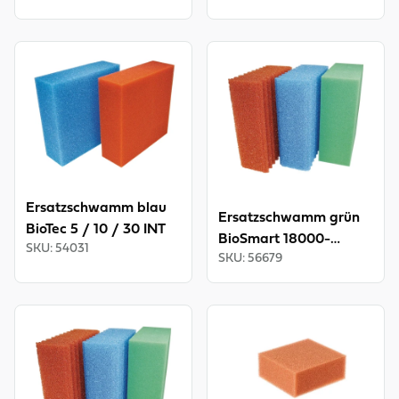
View product
View product
Ersatzschwamm blau
Ersatzschwamm grün
BioTec 5 / 10 / 30 INT
BioSmart 18000-
SKU
:
54031
SKU
:
56679
36000 INT
View product
View product