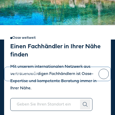
Oase weltweit
Einen Fachhändler in Ihrer Nähe
Oase Newsletter
finden
Bleiben Sie auf dem Laufenden über die aktuellen Neuigkeiten.
Mit unserem internationalen Netzwerk aus
vertrauenswürdigen Fachhändlern ist Oase-
Expertise und kompetente Beratung immer in
Sie können sich jederzeit
abmelden
.
Ihrer Nähe.
Über uns