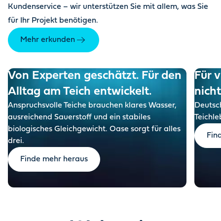
Kundenservice – wir unterstützen Sie mit allem, was Sie
für Ihr Projekt benötigen.
Mehr erkunden
Von Experten geschätzt. Für den
Für v
Alltag am Teich entwickelt.
nich
Anspruchsvolle Teiche brauchen klares Wasser,
Deutsch
ausreichend Sauerstoff und ein stabiles
Teichle
biologisches Gleichgewicht. Oase sorgt für alles
Fin
drei.
Finde mehr heraus