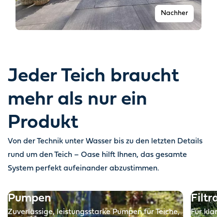
Nachher
Jeder Teich braucht
mehr als nur ein
Produkt
Von der Technik unter Wasser bis zu den letzten Details
Vorher
rund um den Teich – Oase hilft Ihnen, das gesamte
System perfekt aufeinander abzustimmen.
Pumpen
Filtr
Zuverlässige, leistungsstarke Pumpen für Teiche,
Für kla